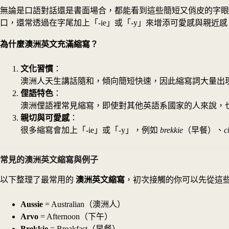
無論是口語對話還是書面場合，都能看到這些簡短又俏皮的字眼
口，還常透過在字尾加上「-ie」或「-y」來增添可愛感與親近感
為什麼澳洲英文充滿縮寫？
文化習慣
：
澳洲人天生講話隨和，傾向簡短快速，因此縮寫詞大量出
俚語特色
：
澳洲俚語裡常見縮寫，即使對其他英語系國家的人來說，
親切與可愛感
：
很多縮寫會加上「-ie」或「-y」，例如
brekkie
（早餐）、
c
常見的澳洲英文縮寫與例子
以下整理了最常用的
澳洲英文縮寫
，初次接觸的你可以先從這
Aussie
= Australian（澳洲人）
Arvo
= Afternoon（下午）
Brekkie
= Breakfast（早餐）