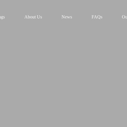
ngs
About Us
News
FAQs
Ou