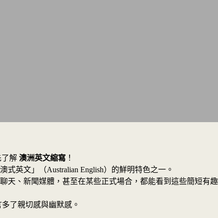
先了解
澳洲英文縮寫
！
（Australian English）的鮮明特色之一。
聊天、新聞媒體，甚至在某些正式場合，都能看到這些簡短有趣
言多了親切感與幽默感。