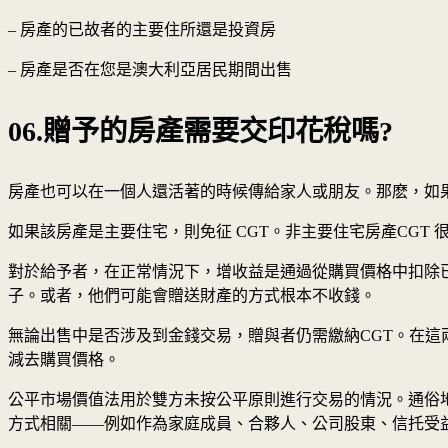
– 房產的已故者的主要住所還是投資房
– 房產是否在您是澳大利亞居民期間出售
06.贈予的房產需要交印花稅嗎?
房產也可以在一個人還活著的時候傳給家人或朋友。那麽，如果
如果該房產是主要住宅，則免征 CGT。非主要住宅房產CGT 
對於給予者，在正常情況下，增收益是通過從購買價格中扣除
子。或者，他們可能會贈送財產的方式根本不收錢。
無論出售中是否涉及到金錢交易，贈與者仍需繳納CGT。在這
減去購買價格。
公平市場價值法用於雙方未按公平原則進行交易的情況。通俗
方式相關——例如作為家庭成員、合夥人、公司股東、信托受