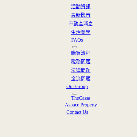
活動資訊
最新影音
不動產消息
生活美學
FAQs
購買流程
稅務問题
法律問题
金流問题
Our Group
TheCassa
Aspace Property
Contact Us