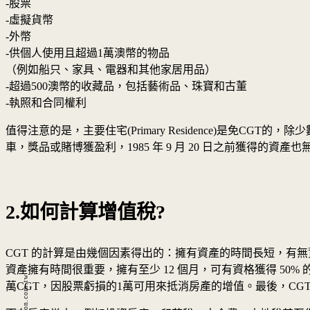
-股票
-虛擬貨幣
-外幣
-供個人使用且超過1萬澳幣的物品
（例如船只、家具、電器和其他家居用品）
-超過500澳幣的收藏品，包括藝術品、珠寶和古董
-執照和合同權利
值得注意的是，主要住宅(Primary Residence)是免
車，獎品或賭博獲盈利，1985 年 9 月 20 日之前獲得的資產也
2.如何計算增值稅?
CGT 的計算是由幾個因素得出的：擁有資產的時間長短，有無資本損失，
資產擁有時間很重要，擁有至少 12 個月，可有資格獲得 50
萬CGT，因股票虧損的1萬可用來抵消房產的增值。最後，CGT金額