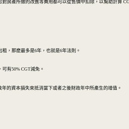
房產所做的改進等費用都可以從售價中扣除，以幫助計算 CGT。
租，那麽最多是6年，也就是6年法則。
有50% CGT減免。
之前財政年的資本損失來抵消當下或者之後財政年中所產生的增值。