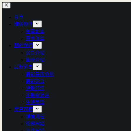
跳
至
首頁
主
精選物件
要
布里斯本
內
黃金海岸
容
關於我們
公司介紹
團隊介紹
最新消息
最新房市分析
最新影音
活動資訊
不動產消息
生活美學
常見問題
購買流程
稅務問题
法律問题