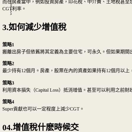
www.austron.com.tw
而在房產當中，例如投資房產，印花稅、中介費、土地稅甚至您對
CGT利率。
3.如何減少增值稅
策略1
搬離出房子但依舊將其定義為主要住宅，可永久。但如果期間出
策略2
最少持有12個月。房產，股票在內的資產如果持有12個月以上，可
策略3
利用資本損失（Capital Loss）抵消增值。甚至可以利用
策略4
Super貢獻也可以一定程度上減少CGT。
04.增值稅什麽時候交