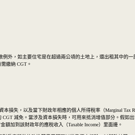
CGT的，除少數例外，如主要住宅是在超過兩公頃的土地上，還出租其中
無需繳納 CGT。
以及當下財政年相應的個人所得稅率（Marginal Tax Rate
% 的 CGT 減免。當涉及資本損失時，可用來抵消增值部分。假
加到該財政年的應稅收入（Taxable Income）里面邊。