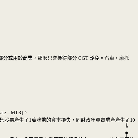
的一部分或用於商業，那麽只會獲得部分 CGT 豁免。汽車，摩托
 – MTR)。
如出售股票產生了1萬澳幣的資本損失，同財政年買賣房產產生了10
scroll