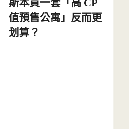
斯本買一套「高 CP
值預售公寓」反而更
划算？