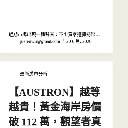
近期市場出現一種聲音：不少買家選擇持幣…
juerenwu@gmail.com
20 6 月, 2026
最新房市分析
【AUSTRON】越等
越貴！黃金海岸房價
破 112 萬，觀望者真