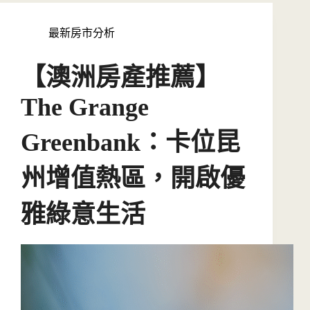
最新房市分析
【澳洲房產推薦】
The Grange
Greenbank：卡位昆
州增值熱區，開啟優
雅綠意生活