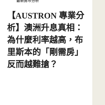
最新房市分析
【AUSTRON 專業分
析】澳洲升息真相：
為什麼利率越高，布
里斯本的「剛需房」
反而越難搶？