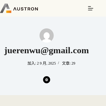
juerenwu@gmail.com
加入: 2 9 月, 2025
文章: 29