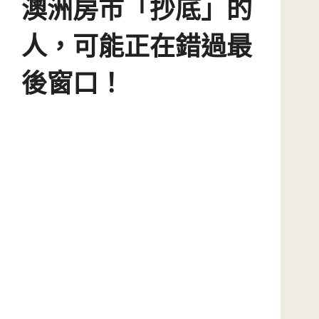
澳洲房市「抄底」的
人，可能正在錯過最
後窗口！