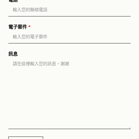
電話
電子郵件
*
訊息