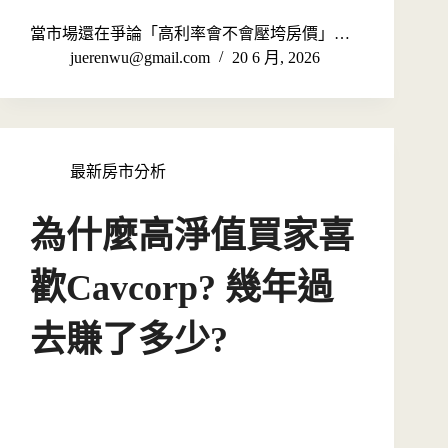
當市場還在爭論「高利率會不會壓垮房價」…
juerenwu@gmail.com
20 6 月, 2026
最新房市分析
為什麼高淨值買家喜
歡Cavcorp? 幾年過
去賺了多少?